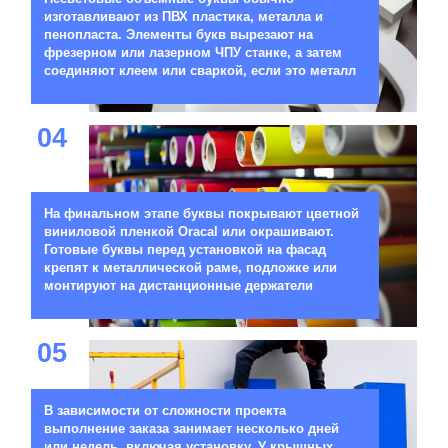
изготавливают из ПВХ пластика, металла и
пенопласта. Элементы букв вырезают на
фрезерном или лазерном ЧПУ станке, а затем
соединяют клеем или сваркой, если это металл
04
На финальном этапе буквы покрывают цветной
виниловой пленкой Oracal или окрашивают.
Готовые буквы перед установкой на фасад
крепят к металлической раме, подложке или
монтируют на дистанционные держатели
05
В зависимости от сложности проекта
выполнение заказа занимает несколько дней
или недель, включая установку. У крышных