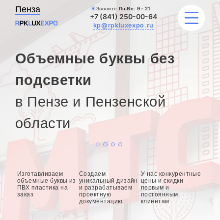
Пенза
Звоните
Пн-Вс:
9 - 21
+7 (841) 250-00-64
kp@rpkluxexpo.ru
Объемные буквы без
УСЛУГИ
подсветки
в Пензе и Пензенской
НАШИ РАБОТЫ
области
АКЦИИ
БЛОГ
О КОМПАНИИ
Изготавливаем
Создаем
У нас конкурентные
объемные буквы из
уникальный дизайн
цены и скидки
ПВХ пластика на
и разрабатываем
первым и
заказ
проектную
постоянным
документацию
клиентам