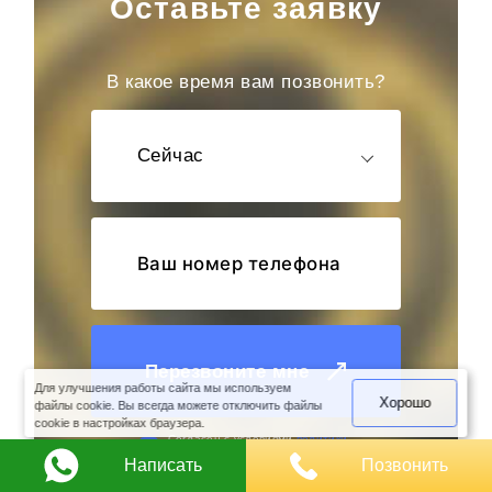
Оставьте заявку
В какое время вам позвонить?
Сейчас
оимость
арки
Перезвоните мне
Для улучшения работы сайта мы используем
Хорошо
файлы cookie. Вы всегда можете отключить файлы
cookie в настройках браузера.
Cогласен с условиями
политики
конфиденциальности данных
Написать
Позвонить