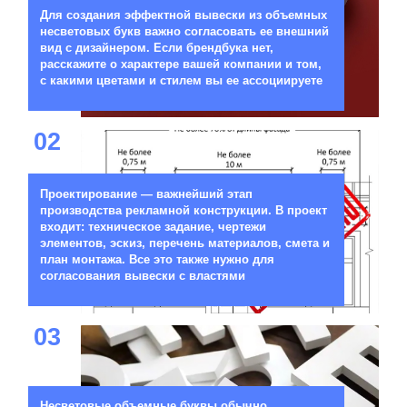
Для создания эффектной вывески из объемных
несветовых букв важно согласовать ее внешний
вид с дизайнером. Если брендбука нет,
расскажите о характере вашей компании и том,
с какими цветами и стилем вы ее ассоциируете
02
Проектирование — важнейший этап
производства рекламной конструкции. В проект
входит: техническое задание, чертежи
элементов, эскиз, перечень материалов, смета и
план монтажа. Все это также нужно для
согласования вывески с властями
03
Несветовые объемные буквы обычно