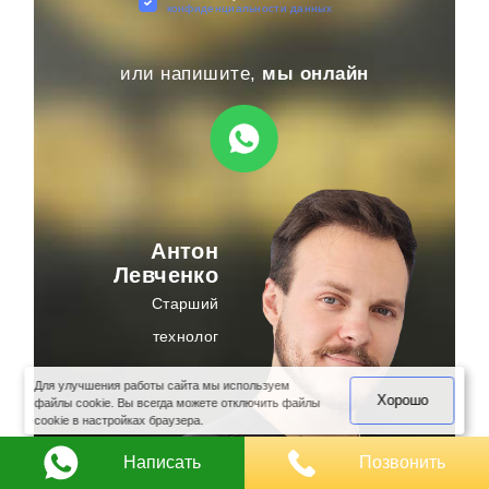
конфиденциальности данных
или напишите,
мы онлайн
Антон
Левченко
Старший
оимость
технолог
арки
Для улучшения работы сайта мы используем
Хорошо
файлы cookie. Вы всегда можете отключить файлы
cookie в настройках браузера.
Написать
Позвонить