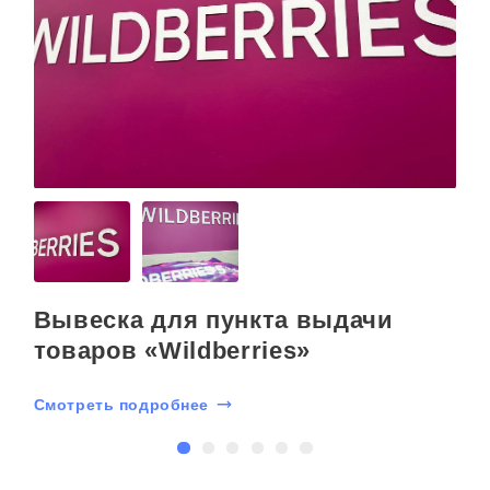
Вывеска для пункта выдачи
товаров «Wildberries»
и
Смотреть подробнее
С