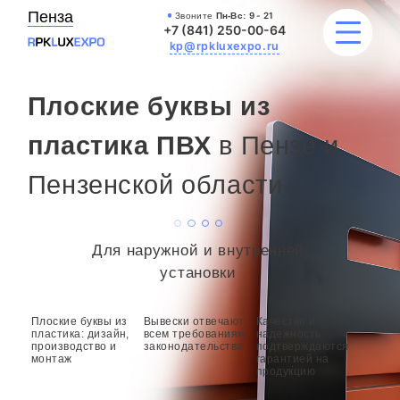
Пенза
Звоните
Пн-Вс:
9 - 21
+7 (841) 250-00-64
kp@rpkluxexpo.ru
Плоские буквы из
УСЛУГИ
пластика ПВХ
в Пензе и
Пензенской области
НАШИ РАБОТЫ
АКЦИИ
Для наружной и внутренней
БЛОГ
установки
О КОМПАНИИ
Плоские буквы из
Вывески отвечают
Качество и
пластика: дизайн,
всем требованиям
надежность
производство и
законодательства
подтверждаются
монтаж
гарантией на
продукцию