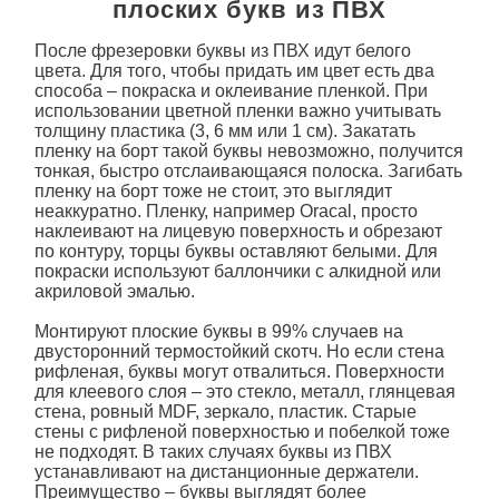
плоских букв из ПВХ
После фрезеровки буквы из ПВХ идут белого
цвета. Для того, чтобы придать им цвет есть два
способа – покраска и оклеивание пленкой. При
использовании цветной пленки важно учитывать
толщину пластика (3, 6 мм или 1 см). Закатать
пленку на борт такой буквы невозможно, получится
тонкая, быстро отслаивающаяся полоска. Загибать
пленку на борт тоже не стоит, это выглядит
неаккуратно. Пленку, например Oracal, просто
наклеивают на лицевую поверхность и обрезают
по контуру, торцы буквы оставляют белыми. Для
покраски используют баллончики с алкидной или
акриловой эмалью.
Монтируют плоские буквы в 99% случаев на
двусторонний термостойкий скотч. Но если стена
рифленая, буквы могут отвалиться. Поверхности
для клеевого слоя – это стекло, металл, глянцевая
стена, ровный MDF, зеркало, пластик. Старые
стены с рифленой поверхностью и побелкой тоже
не подходят. В таких случаях буквы из ПВХ
устанавливают на дистанционные держатели.
Преимущество – буквы выглядят более