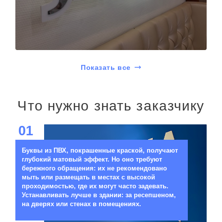
Показать все
Что нужно знать заказчику
01
Буквы из ПВХ, покрашенные краской, получают
глубокий матовый эффект. Но оно требуют
бережного обращения: их не рекомендовано
мыть или размещать в местах с высокой
проходимостью, где их могут часто задевать.
Устанавливать лучше в здании: за ресепшеном,
на дверях или стенах в помещениях.