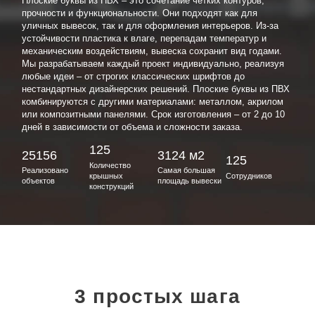
Плоские буквы из ПВХ – это сочетание четких контуров,
прочности и функциональности. Они подходят как для
уличных вывесок, так и для оформления интерьеров. Из-за
устойчивости пластика к влаге, перепадам температур и
механическим воздействиям, вывеска сохранит вид годами.
Мы разрабатываем каждый проект индивидуально, реализуя
любые идеи – от строгих классических шрифтов до
нестандартных дизайнерских решений. Плоские буквы из ПВХ
комбинируются с другими материалами: металлом, акрилом
или композитными панелями. Срок изготовления – от 2 до 10
дней в зависимости от объема и сложности заказа.
125
25156
3124 м2
125
Количество
Реализовано
Самая большая
крышных
Сотрудников
объектов
площадь вывески
конструкций
3 простых шага