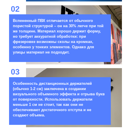
02
Вспененный ПВХ отличается от обычного
пористой структурой – он на 30% легче при той
же толщине. Материал хорошо держит форму,
но требует аккуратной обработки: при
фрезеровке возможны сколы на кромках,
особенно у тонких элементов. Однако для
улицы материал не подходит.
03
Особенность дистанционных держателей
(обычно 1-2 см) заключена в создании
визуального объемного эффекта и отрыва букв
от поверхности. Использовать держатели
меньше 1 см не стоит, так как они не
обеспечивают достаточного отступа и не
создают объема.