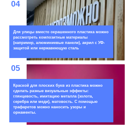
04
Для улицы вместо окрашенного пластика можно
рассмотреть композитные материалы
(например, алюминиевые панели), акрил с УФ-
защитой или нержавеющую сталь
05
Краской для плоских букв из пластика можно
сделать разные визуальные эффекты:
глянцевость, имитацию металла (золота,
серебра или меди), матовость. С помощью
трафаретов можно наносить узоры и
орнаменты.