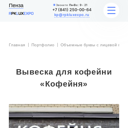
Пенза
Звоните
Пн-Вс:
9 - 21
+7 (841) 250-00-64
kp@rpkluxexpo.ru
УСЛУГИ
Главная
Портфолио
Объемные буквы с лицевой подс
НАШИ РАБОТЫ
Вывеска для кофейни
АКЦИИ
«Кофейня»
БЛОГ
О КОМПАНИИ