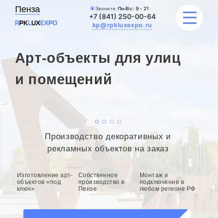
Пенза
Звоните
Пн-Вс:
9 - 21
+7 (841) 250-00-64
kp@rpkluxexpo.ru
Арт-объекты для улиц
УСЛУГИ
и помещений
НАШИ РАБОТЫ
АКЦИИ
Производство декоративных и
БЛОГ
рекламных объектов на заказ
О КОМПАНИИ
Изготовление арт-
Собственное
Монтаж и
объектов «под
производство в
подключение в
ключ»
Пензе
любом регионе РФ