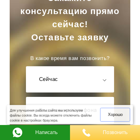
консультацию прямо
сейчас!
Оставьте заявку
В какое время вам позвонить?
Сейчас
оимость
арки
Для улучшения работы сайта мы используем
Хорошо
файлы cookie. Вы всегда можете отключить файлы
cookie в настройках браузера.
Написать
Позвонить