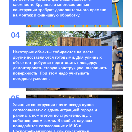
сложности. Крупные и многосоставные
конструкции требуют дополнительного времени
на монтаж и финишную обработку.
04
Некоторые объекты собираются на месте,
другие поставляются готовыми. Для уличных
объектов требуется подготовить площадку:
демонтировать старую конструкцию, выровнять
поверхность. При этом надо учитывать
погодные условия.
05
Уличные конструкции почти всегда нужно
согласовывать: с администрацией города и
района, с комитетом по строительству, с
собственником земли. В особых случаях
понадобится согласование с МЧС и
Роспотребнадзором. Если конструкция