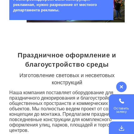
рекламная, нужно разрешение от местного
департамента рекламы.
Праздничное оформление и
благоустройство среды
Изготовление световых и несветовых
конструкций
Наша компания поставляет оборудование для
праздничного декорирования и благоустройства
общественных пространств и коммерческих
объектов. Мы полностью ведем проект от создания
Оставить
заявку
концепции до монтажа. Предлагаем праздничные и
повседневные конструкции для комплексного
оформления улиц, парков, площадей и торговых
центров.