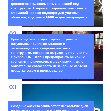
долговечность, стоимость и внешний вид
конструкции. Например, нержавеющая сталь и
алюминий хорошо подходят для уличных
объектов, а дерево и МДФ — для интерьерных.
02
Производители создают проект с учетом
визуальной привлекательности и
эксплуатационных параметров: веса
конструкции, ветровых нагрузок, устойчивости
к вибрациям. Чтобы предотвратить ошибки с
крепежами, размерами, материалами, нужно
обязательно согласовать инженерные чертежи
перед запуском в производство.
03
Создание объекта занимает от нескольких дней
до нескольких месяцев в зависимости от