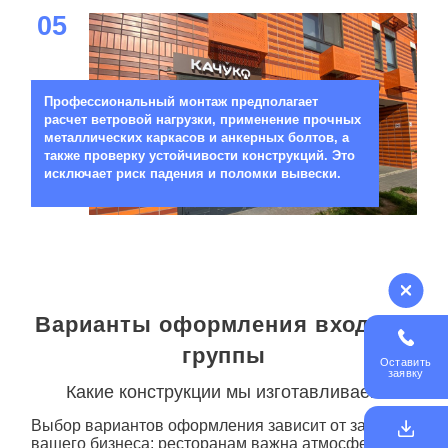
05
Профессиональный монтаж предполагает
расчет ветровой нагрузки, применение прочных
металлических каркасов и анкерных болтов, а
также проверку устойчивости конструкций. Это
исключает риск падения и поломки вывески.
Варианты оформления входной
группы
Оставить
заявку
Какие конструкции мы изготавливаем
Выбор вариантов оформления зависит от задач
вашего бизнеса: ресторанам важна атмосфера,