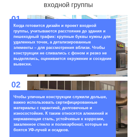
входной группы
01
Когда готовится дизайн и проект входной
группы, учитываются расстояние до здания и
пешеходный трафик: крупные буквы нужны для
удаленных точек, а детализированные
элементы – для рассмотрения вблизи. Чтобы
конструкции не сливались с фоном и резко не
выделялись, оценивается окружение и соседние
вывески.
02
Чтобы уличные конструкции служили дольше,
важно использовать сертифицированные
материалы с гарантией, долговечные и
износостойкие. К таким относятся алюминий и
нержавеющая сталь, устойчивые к коррозии,
закаленное стекло и поликарбонат, которые не
боятся УФ-лучей и осадков.