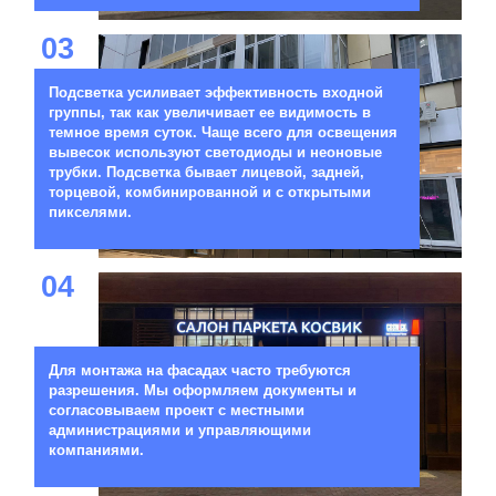
03
Подсветка усиливает эффективность входной
группы, так как увеличивает ее видимость в
темное время суток. Чаще всего для освещения
вывесок используют светодиоды и неоновые
трубки. Подсветка бывает лицевой, задней,
торцевой, комбинированной и с открытыми
пикселями.
04
Для монтажа на фасадах часто требуются
разрешения. Мы оформляем документы и
согласовываем проект с местными
администрациями и управляющими
компаниями.