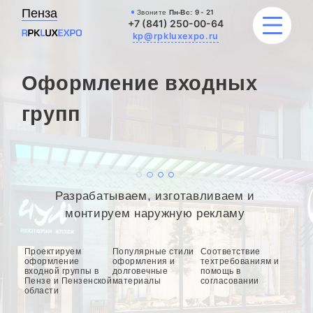
Пенза
Звоните
Пн-Вс:
9 - 21
+7 (841) 250-00-64
kp@rpkluxexpo.ru
Оформление входных
УСЛУГИ
групп
НАШИ РАБОТЫ
АКЦИИ
Разрабатываем, изготавливаем и
БЛОГ
монтируем наружную рекламу
О КОМПАНИИ
Проектируем
Популярные стили
Соответствие
оформление
оформления и
техтребованиям и
входной группы в
долговечные
помощь в
Пензе и Пензенской
материалы
согласовании
области