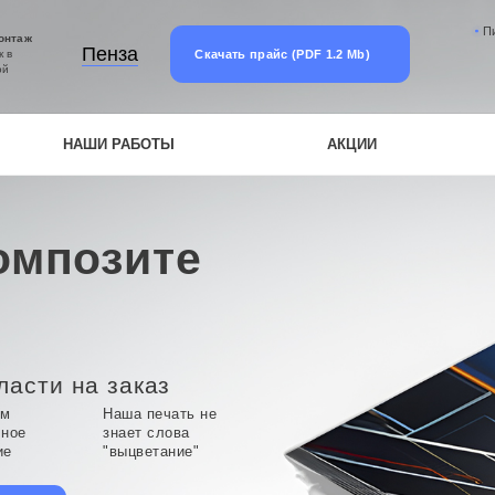
П
онтаж
Пенза
Скачать прайс (PDF 1.2 Mb)
к в
ой
НАШИ РАБОТЫ
АКЦИИ
омпозите
ласти на заказ
ем
Наша печать не
чное
знает слова
ие
"выцветание"