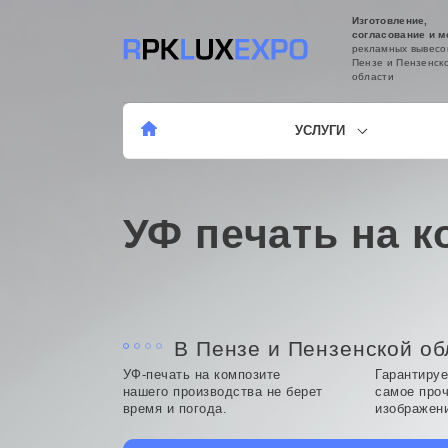
Изготовление,
согласование и м
рекламных вывесо
Пензе и Пензенск
области
УСЛУГИ
УФ печать на к
В Пензе и Пензенской об
УФ-печать на композите
Гарантиру
нашего производства не берет
самое про
время и погода.
изображен