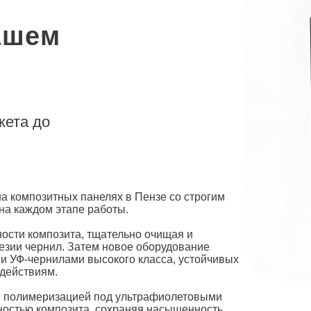
ашем
кета до
на
композитных панелях в Пензе со строгим
на каждом этапе работы.
ности композита, тщательно очищая и
езии чернил. Затем новое оборудование
 УФ-чернилами высокого класса, устойчивых
здействиям.
й полимеризацией под ультрафиолетовыми
ностью композита, сохраняя насыщенность