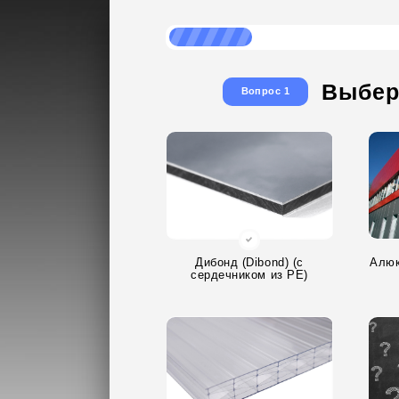
Выбер
Вопрос 1
Дибонд (Dibond) (с
Алюк
сердечником из PE)