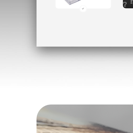
Поликарбонат
Н
(ударопрочный)