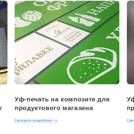
Уф-печать на композите для
Уф
у
продуктового магазина
п
Смотреть подробнее
Смо