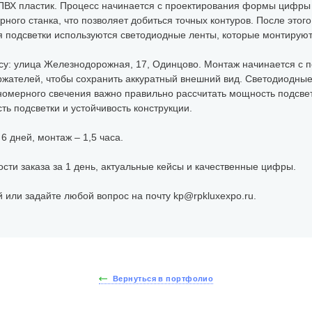
ПВХ пластик. Процесс начинается с проектирования формы цифры 
ого станка, что позволяет добиться точных контуров. После этог
 подсветки используются светодиодные ленты, которые монтируютс
су: улица Железнодорожная, 17, Одинцово. Монтаж начинается с 
жателей, чтобы сохранить аккуратный внешний вид. Светодиодные
номерного свечения важно правильно рассчитать мощность подсве
ь подсветки и устойчивость конструкции.
 дней, монтаж – 1,5 часа.
ости заказа за 1 день, актуальные кейсы и качественные цифры.
 или задайте любой вопрос на почту kp@rpkluxexpo.ru.
Вернуться в портфолио