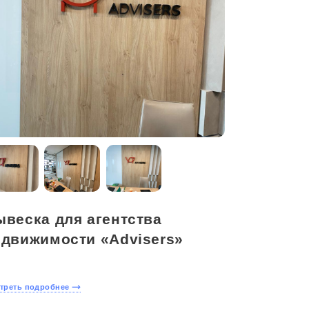
ывеска для агентства
едвижимости «Advisers»
треть подробнее