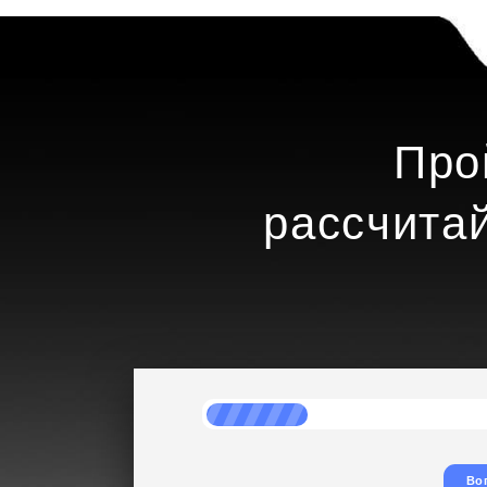
Про
рассчита
Во