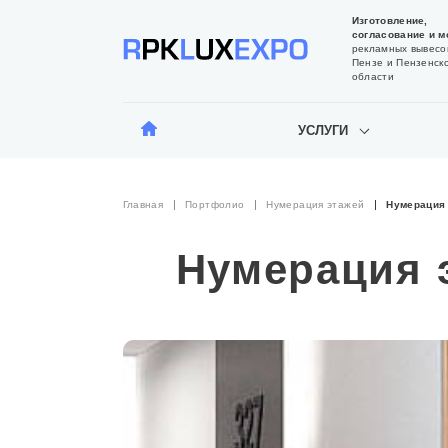
Изготовление,
согласование и м
рекламных вывесо
Пензе и Пензенск
области
УСЛУГИ
Главная
Портфолио
Нумерация этажей
Нумерация 
Нумерация 