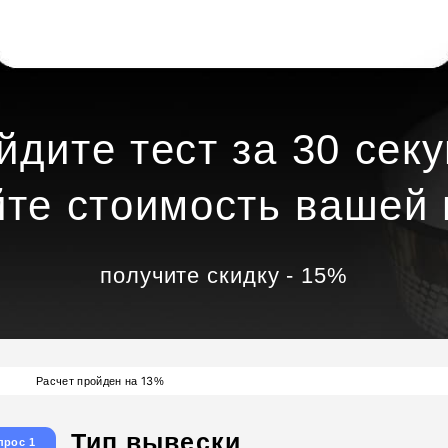
йдите тест за 30 секу
йте стоимость вашей 
получите скидку - 15%
13
Расчет пройден на
%
Тип вывески
прос 1