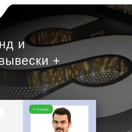
нд и
вывески +
Онлайн