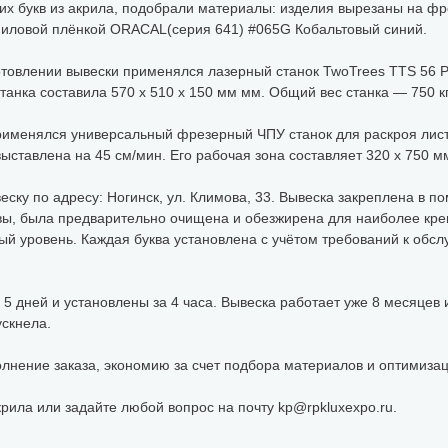
х букв из акрила, подобрали материалы: изделия вырезаны на фр
иниловой плёнкой ORACAL(серия 641) #065G Кобальтовый синий.
отовлении вывески применялся лазерный станок TwoTrees TTS 56 P
танка составила 570 x 510 x 150 мм мм. Общий вес станка — 750 кг
рименялся универсальный фрезерный ЧПУ станок для раскроя ли
ыставлена на 45 см/мин. Его рабочая зона составляет 320 х 750 мм
еску по адресу: Ногинск, ул. Климова, 33. Вывеска закреплена в п
вы, была предварительно очищена и обезжирена для наиболее креп
ый уровень. Каждая буква установлена с учётом требований к обслу
 5 дней и установлены за 4 часа. Вывеска работает уже 8 месяцев 
скнела.
олнение заказа, экономию за счет подбора материалов и оптимиза
крила или задайте любой вопрос на почту kp@rpkluxexpo.ru.