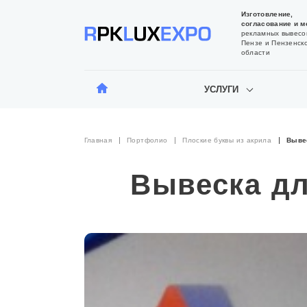
Изготовление,
согласование и м
рекламных вывесо
Пензе и Пензенск
области
УСЛУГИ
Главная
Портфолио
Плоские буквы из акрила
Выве
Вывеска дл