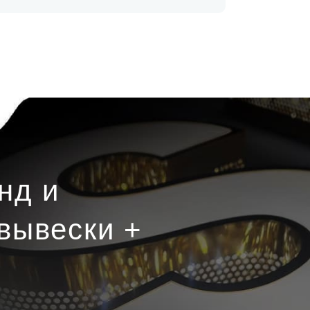
нд и
вывески +