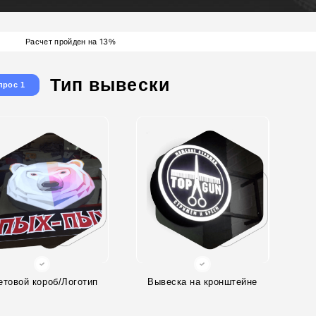
13
Расчет пройден на
%
Тип вывески
прос 1
етовой короб/Логотип
Вывеска на кронштейне