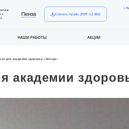
П
онтаж
Пенза
Скачать прайс (PDF 1.2 Mb)
к в
ой
НАШИ РАБОТЫ
АКЦИИ
ска для академии здоровья «Звезда»
я академии здоров