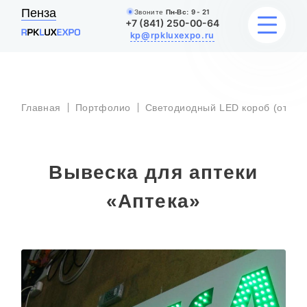
Пенза
Звоните
Пн-Вс:
9 - 21
+7 (841) 250-00-64
kp@rpkluxexpo.ru
УСЛУГИ
Главная
Портфолио
Светодиодный LED короб (откры
НАШИ РАБОТЫ
Вывеска для аптеки
АКЦИИ
«Аптека»
БЛОГ
О КОМПАНИИ