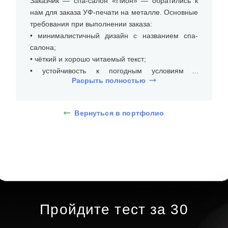
Заказчик — спа-салон «Пион» — обратились к
нам для заказа УФ-печати на металле. Основные
требования при выполнении заказа:
• минималистичный дизайн с названием спа-
салона;
• чёткий и хорошо читаемый текст;
• устойчивость к погодным условиям и
Расрыть полностью
перепадам температуры.
На встрече с клиентом уточнили размеры места
Вернуться в портфолио
установки, бюджет и требования к типу таблички
из металла с УФ-печатью. Оформление
металлической таблички с УФ-печатью для спа-
салона — это сочетание лаконичного дизайна и
современных технологий. На изображении
представлена табличка с названием «ПИОН
studio 194», выполненная на металлической
основе с матовой поверхностью, обрамлённой
Пройдите тест за 30
аккуратной рамкой. Такой дизайн подчёркивает
премиальность и современность спа-салона,