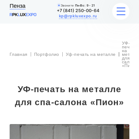
Пенза
Звоните
Пн-Вс:
9 - 21
+7 (841) 250-00-64
kp@rpkluxexpo.ru
УФ-
УСЛУГИ
печать
на
Главная
Портфолио
Уф-печать на металле
металл
для спа
салона
НАШИ РАБОТЫ
«Пион»
АКЦИИ
УФ-печать на металле
БЛОГ
для спа-салона «Пион»
О КОМПАНИИ